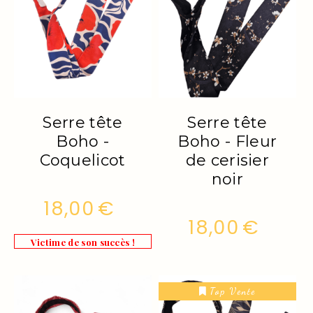
Serre tête
Serre tête
Boho -
Boho - Fleur
Coquelicot
de cerisier
noir
18,00
€
18,00
€
Victime de son succès !
Top Vente