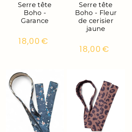
Serre tête
Serre tête
Boho -
Boho - Fleur
Garance
de cerisier
jaune
18,00
€
18,00
€