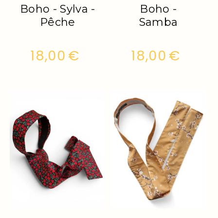
Boho - Sylva -
Boho -
Pêche
Samba
18,00
€
18,00
€