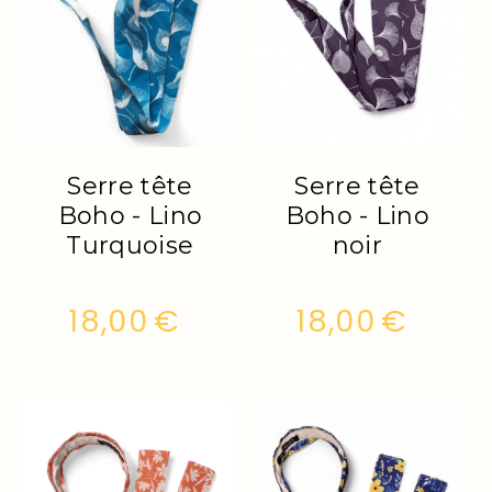
Serre tête
Serre tête
Boho - Lino
Boho - Lino
Turquoise
noir
18,00
€
18,00
€