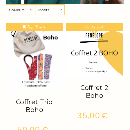
Couleurs
Motifs
Top Vente
Exclu web
Coffret 2
Boho
Coffret Trio
Boho
35,00
€
50,00
€