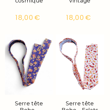
cosmique
vintage
18,00
€
18,00
€
Serre tête
Serre tête