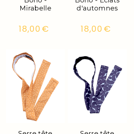
Boho -
Boho - Eclats
Mirabelle
d'automnes
18,00
€
18,00
€
Serre tête
Serre tête