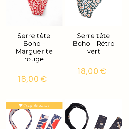
Serre tête
Serre tête
Boho -
Boho - Rétro
Marguerite
vert
rouge
18,00
€
18,00
€
Coup de coeur