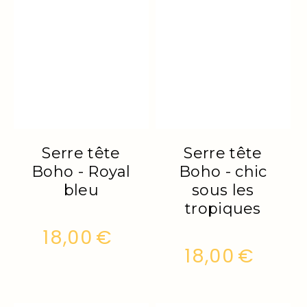
Serre tête
Serre tête
Boho - Royal
Boho - chic
bleu
sous les
tropiques
18,00
€
18,00
€