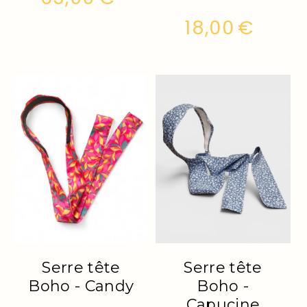
18,00
€
Serre tête
Serre tête
Boho - Candy
Boho -
Capucine