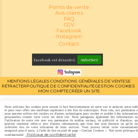
Points de vente
Avis clients
FAQ
CGV
Facebook
Instagram
Contact
Autoriser
Facebook est désactivé.
MENTIONS LÉGALES
CONDITIONS GÉNÉRALES DE VENTE
SE
RÉTRACTER
POLITIQUE DE CONFIDENTIALITÉ
GESTION COOKIES
MON COMPTE
CRÉER UN SITE
Nous utilisons des cookies pour assurer le bon fonctionnement de notre site et analyser notre trafi
et pour vous offrir une meilleure expérience à des fins de statistiques. Pour cela, nos partenaires e
nous peuvent utiliser des cookies ou d'autres technologies pour stocker et accéder à des information
personnelles comme votre visite sur notre site. Nous partageons également des informations su
l'utilisation de notre site avec nos partenaires de médias sociaux, de publicité et d'analyse, qu
peuvent combiner celles-ci avec d'autres informations que vous leur avez fournies ou qu'ils on
collectées lors de votre utilisation de leurs services. Vous pouvez retirer votre consentement
enregistré pour 6 mois, à l'aide du lien en pied de page « Gestion Cookies ». Voir notre politique d
Politique de confidentialité
confidentialité :