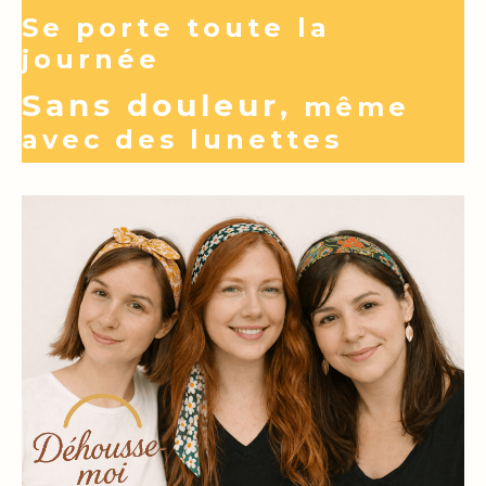
Se porte toute la
journée
Sans douleur
, m
ême
avec des lunettes