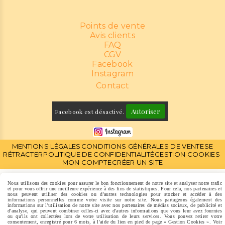
Points de vente
Avis clients
FAQ
CGV
Facebook
Instagram
Contact
Autoriser
Facebook est désactivé.
MENTIONS LÉGALES
CONDITIONS GÉNÉRALES DE VENTE
SE
RÉTRACTER
POLITIQUE DE CONFIDENTIALITÉ
GESTION COOKIES
MON COMPTE
CRÉER UN SITE
Nous utilisons des cookies pour assurer le bon fonctionnement de notre site et analyser notre trafic
et pour vous offrir une meilleure expérience à des fins de statistiques. Pour cela, nos partenaires et
nous peuvent utiliser des cookies ou d'autres technologies pour stocker et accéder à des
informations personnelles comme votre visite sur notre site. Nous partageons également des
informations sur l'utilisation de notre site avec nos partenaires de médias sociaux, de publicité et
d'analyse, qui peuvent combiner celles-ci avec d'autres informations que vous leur avez fournies
ou qu'ils ont collectées lors de votre utilisation de leurs services. Vous pouvez retirer votre
consentement, enregistré pour 6 mois, à l'aide du lien en pied de page « Gestion Cookies ». Voir