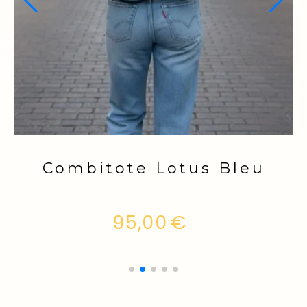
Combitote Dahlia
Cosmic
95,00
€
Article hors stock