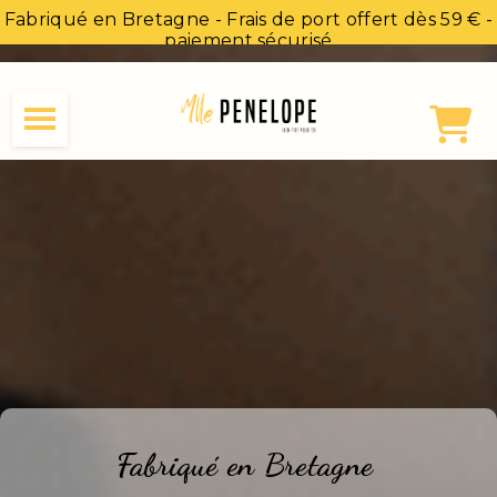
Panneau de gestion des cookies
Fabriqué en Bretagne - Frais de port offert dès 59 € -
paiement sécurisé
Fabriqué en Bretagne