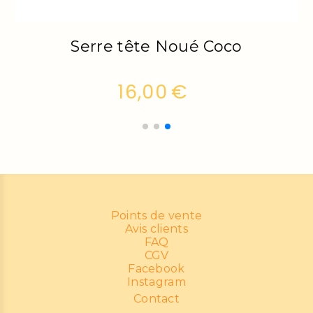
Serre tête Boho - Samba
18,00
€
Points de vente
Avis clients
FAQ
CGV
Facebook
Instagram
Contact