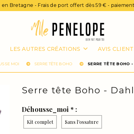
 en Bretagne - Frais de port offert dès 59 € - paiement
LES AUTRES CRÉATIONS
AVIS CLIENT
USSE MOI
SERRE TÊTE BOHO
SERRE TÊTE BOHO -
Serre tête Boho - Dah
Déhousse_moi
*
:
Kit complet
Sans l'ossature