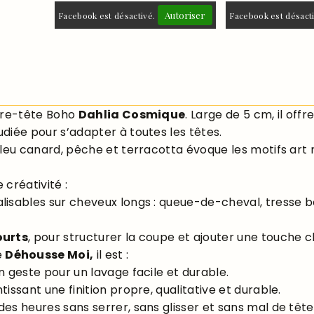
Autoriser
Facebook est désactivé.
Facebook est désact
erre-tête Boho
Dahlia Cosmique
. Large de 5 cm, il off
diée pour s’adapter à toutes les têtes.
bleu canard, pêche et terracotta évoque les motifs art 
 créativité :
lisables sur cheveux longs : queue-de-cheval, tresse 
ourts
, pour structurer la coupe et ajouter une touche ch
e
Déhousse Moi,
il est :
un geste pour un lavage facile et durable.
issant une finition propre, qualitative et durable.
des heures sans serrer, sans glisser et sans mal de tête