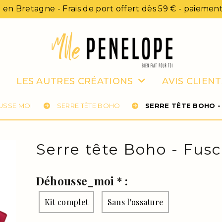
 en Bretagne - Frais de port offert dès 59 € - paiement
LES AUTRES CRÉATIONS
AVIS CLIENT
USSE MOI
SERRE TÊTE BOHO
SERRE TÊTE BOHO -
Serre tête Boho - Fus
Déhousse_moi
*
:
Kit complet
Sans l'ossature