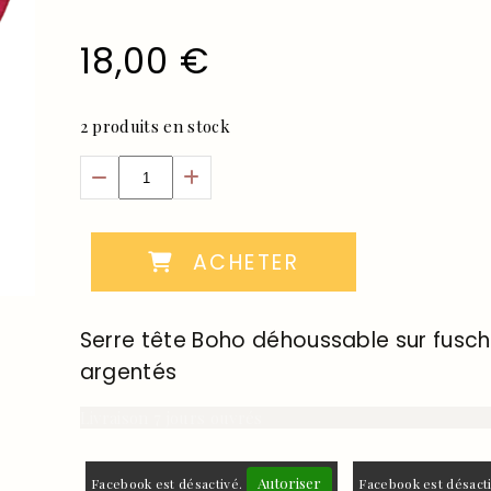
18,00
€
2
produits en stock
ACHETER
Serre tête Boho déhoussable sur fusc
argentés
Livraison 7 jours ouvrés
Autoriser
Facebook est désactivé.
Facebook est désact