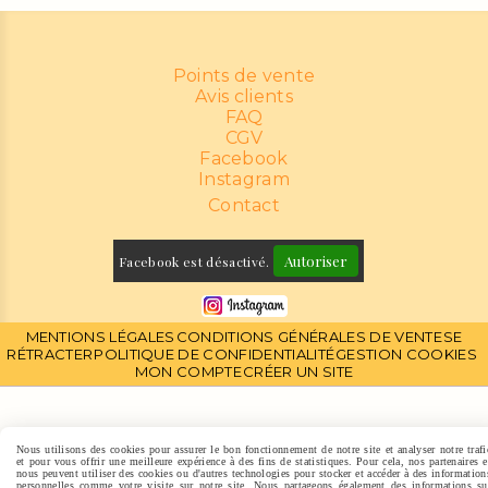
Points de vente
Avis clients
FAQ
CGV
Facebook
Instagram
Contact
Autoriser
Facebook est désactivé.
MENTIONS LÉGALES
CONDITIONS GÉNÉRALES DE VENTE
SE
RÉTRACTER
POLITIQUE DE CONFIDENTIALITÉ
GESTION COOKIES
MON COMPTE
CRÉER UN SITE
Nous utilisons des cookies pour assurer le bon fonctionnement de notre site et analyser notre trafi
et pour vous offrir une meilleure expérience à des fins de statistiques. Pour cela, nos partenaires e
nous peuvent utiliser des cookies ou d'autres technologies pour stocker et accéder à des information
personnelles comme votre visite sur notre site. Nous partageons également des informations su