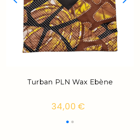
urban PLN Wax Fleur de
Tur
mariages multicouleurs
34,00
€