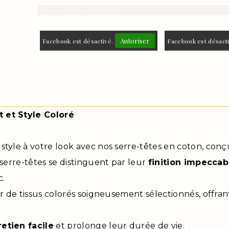
Livraison 7 jours ouvrés
Autoriser
Facebook est désactivé.
Facebook est désact
 et Style Coloré
tyle à votre look avec nos serre-têtes en coton, conçu
serre-têtes se distinguent par leur
finition impeccab
c.
r de tissus colorés soigneusement sélectionnés, offran
retien facile
et prolonge leur durée de vie.