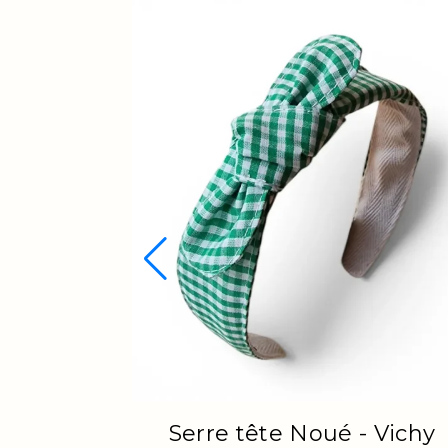
Top Vente
 Hanami
Coffret Trio Boho