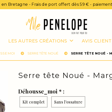
 en Bretagne - Frais de port offert dès 59 € - paiement
LES AUTRES CRÉATIONS
AVIS CLIENT
SSE MOI
SERRE TÊTE NOUÉ
SERRE TÊTE NOUÉ - 
Serre tête Noué - Marg
Déhousse_moi
*
:
Kit complet
Sans l'ossature