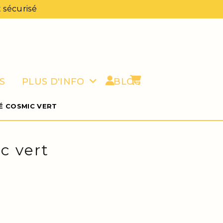
 sécurisé
S
PLUS D'INFO
BLOG
É COSMIC VERT
c vert