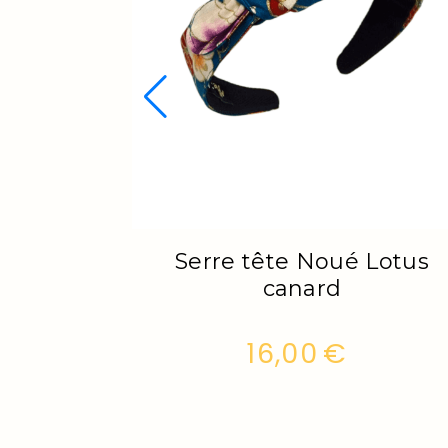
oué Lotus
Serre tête Noué Pol
e
€
16,00
€
stock