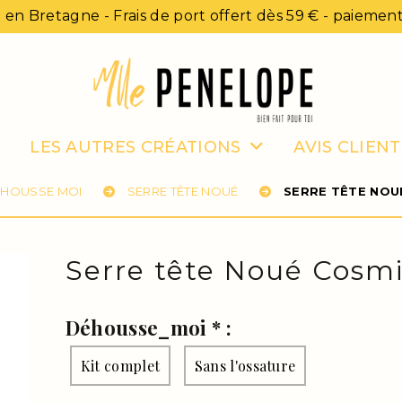
 en Bretagne - Frais de port offert dès 59 € - paiement
LES AUTRES CRÉATIONS
AVIS CLIENT
HOUSSE MOI
SERRE TÊTE NOUÉ
SERRE TÊTE NOU
Serre tête Noué Cosmi
Déhousse_moi
*
:
Kit complet
Sans l'ossature