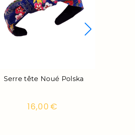
Serre tête Noué Lotus
S
canard
16,00
€