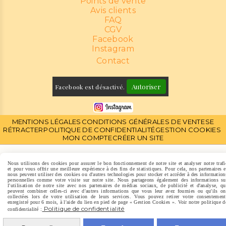
Points de vente
Avis clients
FAQ
CGV
Facebook
Instagram
Contact
Autoriser
Facebook est désactivé.
MENTIONS LÉGALES
CONDITIONS GÉNÉRALES DE VENTE
SE
RÉTRACTER
POLITIQUE DE CONFIDENTIALITÉ
GESTION COOKIES
MON COMPTE
CRÉER UN SITE
Nous utilisons des cookies pour assurer le bon fonctionnement de notre site et analyser notre trafi
et pour vous offrir une meilleure expérience à des fins de statistiques. Pour cela, nos partenaires e
nous peuvent utiliser des cookies ou d'autres technologies pour stocker et accéder à des information
personnelles comme votre visite sur notre site. Nous partageons également des informations su
l'utilisation de notre site avec nos partenaires de médias sociaux, de publicité et d'analyse, qu
peuvent combiner celles-ci avec d'autres informations que vous leur avez fournies ou qu'ils on
collectées lors de votre utilisation de leurs services. Vous pouvez retirer votre consentement
enregistré pour 6 mois, à l'aide du lien en pied de page « Gestion Cookies ». Voir notre politique d
Politique de confidentialité
confidentialité :