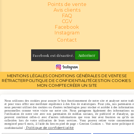
Points de vente
Avis clients
FAQ
CGV
Facebook
Instagram
Contact
Autoriser
Facebook est désactivé.
MENTIONS LÉGALES
CONDITIONS GÉNÉRALES DE VENTE
SE
RÉTRACTER
POLITIQUE DE CONFIDENTIALITÉ
GESTION COOKIES
MON COMPTE
CRÉER UN SITE
Nous utilisons des cookies pour assurer le bon fonctionnement de notre site et analyser notre trafi
et pour vous offrir une meilleure expérience à des fins de statistiques. Pour cela, nos partenaires e
nous peuvent utiliser des cookies ou d'autres technologies pour stocker et accéder à des information
personnelles comme votre visite sur notre site. Nous partageons également des informations su
l'utilisation de notre site avec nos partenaires de médias sociaux, de publicité et d'analyse, qu
peuvent combiner celles-ci avec d'autres informations que vous leur avez fournies ou qu'ils on
collectées lors de votre utilisation de leurs services. Vous pouvez retirer votre consentement
enregistré pour 6 mois, à l'aide du lien en pied de page « Gestion Cookies ». Voir notre politique d
Politique de confidentialité
confidentialité :