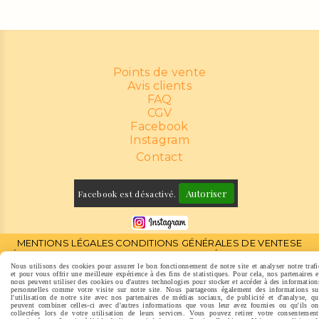
Points de vente
Avis clients
FAQ
CGV
Facebook
Instagram
Contact
Autoriser
Facebook est désactivé.
MENTIONS LÉGALES
CONDITIONS GÉNÉRALES DE VENTE
SE
RÉTRACTER
POLITIQUE DE CONFIDENTIALITÉ
GESTION COOKIES
MON COMPTE
CRÉER UN SITE
Nous utilisons des cookies pour assurer le bon fonctionnement de notre site et analyser notre trafi
et pour vous offrir une meilleure expérience à des fins de statistiques. Pour cela, nos partenaires e
nous peuvent utiliser des cookies ou d'autres technologies pour stocker et accéder à des information
personnelles comme votre visite sur notre site. Nous partageons également des informations su
l'utilisation de notre site avec nos partenaires de médias sociaux, de publicité et d'analyse, qu
peuvent combiner celles-ci avec d'autres informations que vous leur avez fournies ou qu'ils on
collectées lors de votre utilisation de leurs services. Vous pouvez retirer votre consentement