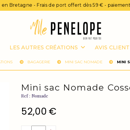
 en Bretagne - Frais de port offert dès 59 € - paiement
LES AUTRES CRÉATIONS
AVIS CLIENT
ATIONS
BAGAGERIE
MINI SAC NOMADE
MINI
Mini sac Nomade Cos
Ref :
Nomade
52,00
€