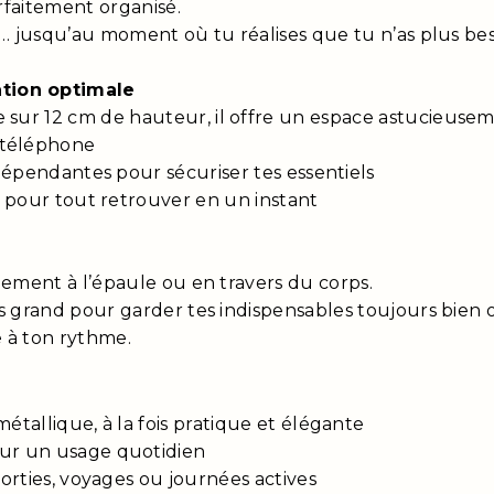
arfaitement organisé.
er… jusqu’au moment où tu réalises que tu n’as plus bes
tion optimale
 sur 12 cm de hauteur, il offre un espace astucieusem
 téléphone
tes pour sécuriser tes essentiels
out retrouver en un instant
ilement à l’épaule ou en travers du corps.
lus grand pour garder tes indispensables toujours bien 
 à ton rythme.
e
ue, à la fois pratique et élégante
 usage quotidien
, voyages ou journées actives