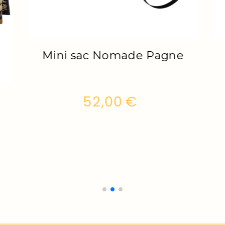
sse
Mini sac Nomade
Cassandre
52,00
€