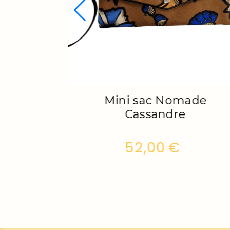
ade Pagne
Mini sac Nomade Co
rouge
€
52,00
€