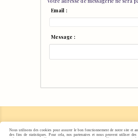
Votre adresse de messagerie ne sera pa
Email :
Message :
Points de vente
Avis clients
Nous utilisons des cookies pour assurer le bon fonctionnement de notre site et ana
des fins de statistiques. Pour cela, nos partenaires et nous peuvent utiliser de