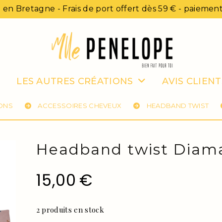
 en Bretagne - Frais de port offert dès 59 € - paiement
LES AUTRES CRÉATIONS
AVIS CLIENT
IONS
ACCESSOIRES CHEVEUX
HEADBAND TWIST
Headband twist Diam
15,00
€
2
produits en stock