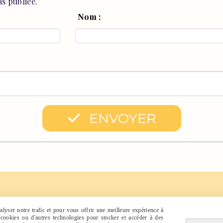
s publiée.
Nom :
ENVOYER
FAQ
Facebook
CGV
Instagram
lyser notre trafic et pour vous offrir une meilleure expérience à
s cookies ou d'autres technologies pour stocker et accéder à des