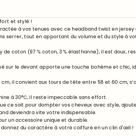
ort et stylé !
actée à vos tenues avec ce headband twist en jersey de
s serrer, tout en apportant du volume et du style à vot
 de coton (97 % coton, 3 % élasthanne), il est doux, re
isé sur le devant apporte une touche bohème et chic, i
10 cm, il convient aux tours de tête entre 58 et 60 cm,
ine à 30°C, il reste impeccable sans effort.
 Que ce soit pour dompter vos cheveux avec style, ajou
d deviendra vite votre indispensable.
our un accessoire unique et durable.
onnez du caractère à votre coiffure en un clin d'œil !